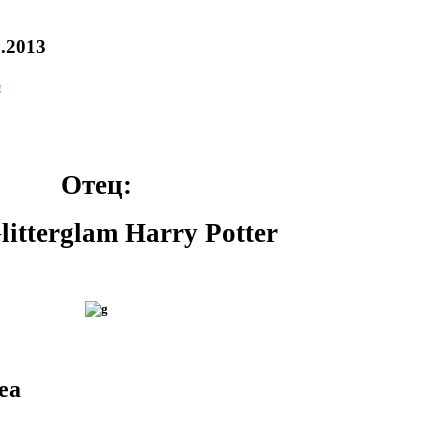
.2013
!
Отец:
itterglam Harry Potter
ea